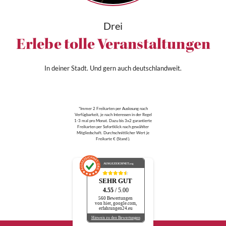
Drei
Erlebe tolle Veranstaltungen
In deiner Stadt. Und gern auch deutschlandweit.
*Immer 2 Freikarten per Auslosung nach
Verfügbarkeit, je nach Interessen in der Regel
1-3 mal pro Monat. Dazu bis 3x2 garantierte
Freikarten per Sofortklick nach gewählter
Mitgliedschaft. Durchschnittlicher Wert je
Freikarte € (Stand ).
AUSGEZEICHNET
.org
SEHR GUT
4.55
/ 5.00
560 Bewertungen
von hier, google.com,
erfahrungen24.eu
Hinweis zu den Bewertungen