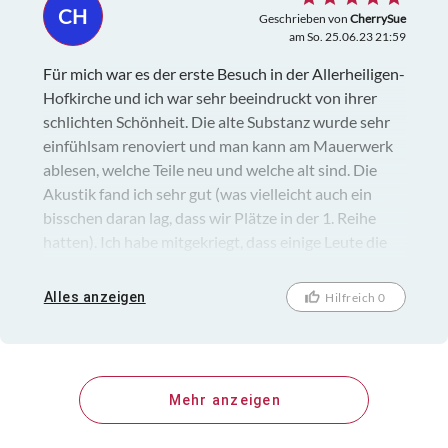
CH
Geschrieben von
CherrySue
am So. 25.06.23 21:59
Für mich war es der erste Besuch in der Allerheiligen-
Hofkirche und ich war sehr beeindruckt von ihrer
schlichten Schönheit. Die alte Substanz wurde sehr
einfühlsam renoviert und man kann am Mauerwerk
ablesen, welche Teile neu und welche alt sind. Die
Akustik fand ich sehr gut (was vielleicht auch ein
bisschen daran lag, dass wir Plätze in der 1. Reihe
hatten). Ich habe mitgekriegt, dass einige Leute die
Stühle unbequem fanden, ich selbst kann das nicht
bestätigen - obwohl ich einen Hexenschuss hatte,
Alles anzeigen
Hilfreich 0
saß ich einigermaßen bequem.
Mehr anzeigen