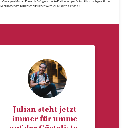
1-3 mal pro Monat. Dazu bis 3x2 garantierte Freikarten per Sofortklick nach gewählter
Mitgliedschaft. Durchschnittlicher Wert je Freikarte € (Stand ).
Julian steht jetzt
immer für umme