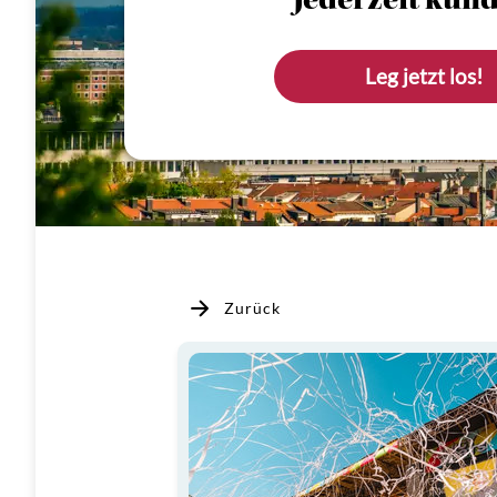
Jederzeit künd
Leg jetzt los!
Zurück