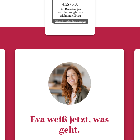
4.55
/ 5.00
560 Bewertungen
von hier, google.com,
erfahrungen24.eu
Hinweis zu den Bewertungen
Eva weiß jetzt, was
geht.