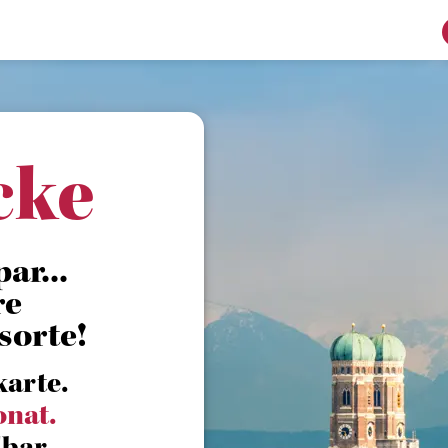
cke
ar...
re
sorte!
karte.
onat.