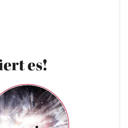
ert es!