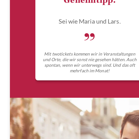
Geheimtipp.
Sei wie Maria und Lars.
„
Mit twotickets kommen wir in Veranstaltungen
und Orte, die wir sonst nie gesehen hätten. Auch
spontan, wenn wir unterwegs sind. Und das oft
mehrfach im Monat!