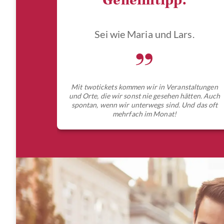
Geheimtipp.
Sei wie Maria und Lars.
„
Mit twotickets kommen wir in Veranstaltungen
und Orte, die wir sonst nie gesehen hätten. Auch
spontan, wenn wir unterwegs sind. Und das oft
mehrfach im Monat!