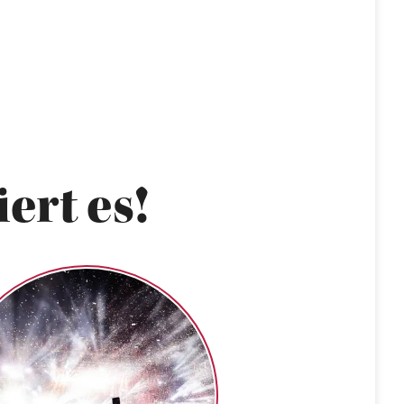
ert es!