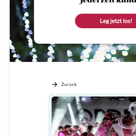
Jederzeit künd
Leg jetzt los!
Zurück