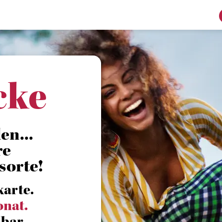
cke
en...
re
sorte!
karte.
onat.