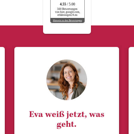
4.55
/ 5.00
560 Bewertungen
von hier, google.com,
erfahrungen24.eu
Hinweis zu den Bewertungen
Eva weiß jetzt, was
geht.