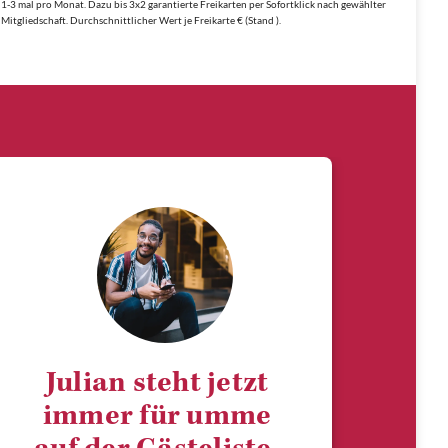
1-3 mal pro Monat. Dazu bis 3x2 garantierte Freikarten per Sofortklick nach gewählter
Mitgliedschaft. Durchschnittlicher Wert je Freikarte € (Stand ).
Julian steht jetzt
immer für umme