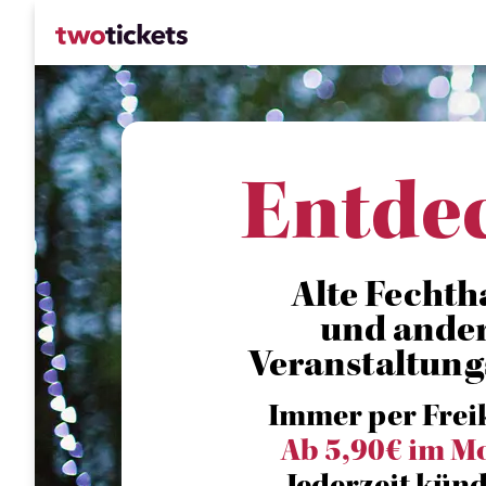
Entde
Alte Fechth
und ande
Veranstaltung
Immer per Frei
Ab 5,90€ im M