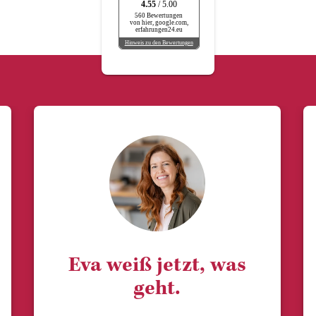
4.55
/ 5.00
560 Bewertungen
von hier, google.com,
erfahrungen24.eu
Hinweis zu den Bewertungen
Eva weiß jetzt, was
geht.