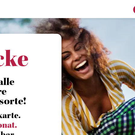
cke
alle
re
sorte!
karte.
onat.