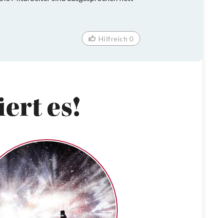
Hilfreich 0
ert es!