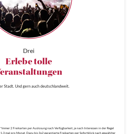
Drei
Erlebe tolle
eranstaltungen
ner Stadt. Und gern auch deutschlandweit.
*Immer 2 Freikarten per Auslosung nach Verfügbarkeit, je nach Interessen in der Regel
1-3 mal pro Monat. Dazu bis 3x2 garantierte Freikarten per Sofortklick nach gewählter