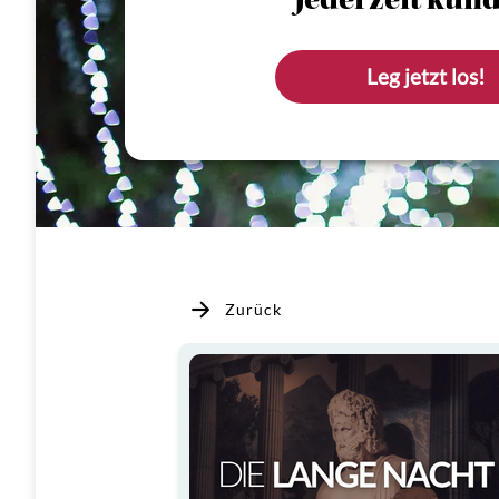
Jederzeit künd
Leg jetzt los!
Zurück