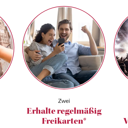
Zwei
Erhalte regelmäßig
Freikarten*
V