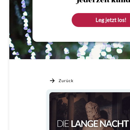
Jederzeit künd
Leg jetzt los!
Zurück