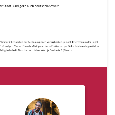
ner Stadt. Und gern auch deutschlandweit.
*Immer 2 Freikarten per Auslosung nach Verfügbarkeit, je nach Interessen in der Regel
1-3 mal pro Monat. Dazu bis 3x2 garantierte Freikarten per Sofortklick nach gewählter
Mitgliedschaft. Durchschnittlicher Wert je Freikarte € (Stand ).