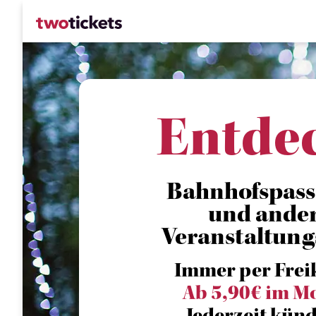
Entde
Bahnhofspassa
und ande
Veranstaltung
Immer per Frei
Ab 5,90€ im M