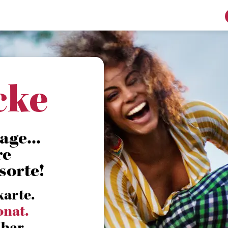
cke
ge...
re
sorte!
karte.
onat.