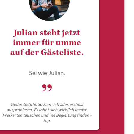
Julian steht jetzt
immer für umme
auf der Gästeliste.
Sei wie Julian.
„
Geiles Gefühl. So kann ich alles erstmal
ausprobieren. Es lohnt sich wirklich immer.
Freikarten tauschen und `ne Begleitung finden -
top.