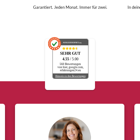
Garantiert. Jeden Monat. Immer für zwei.
In dei
AUSGEZEICHNET
.org
SEHR GUT
4.55
/ 5.00
560 Bewertungen
von hier, google.com,
erfahrungen24.eu
Hinweis zu den Bewertungen