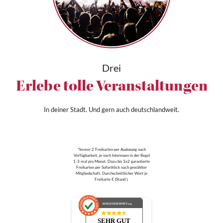
Drei
Erlebe tolle Veranstaltungen
In deiner Stadt. Und gern auch deutschlandweit.
*Immer 2 Freikarten per Auslosung nach
Verfügbarkeit, je nach Interessen in der Regel
1-3 mal pro Monat. Dazu bis 3x2 garantierte
Freikarten per Sofortklick nach gewählter
Mitgliedschaft. Durchschnittlicher Wert je
Freikarte € (Stand ).
AUSGEZEICHNET
.org
SEHR GUT