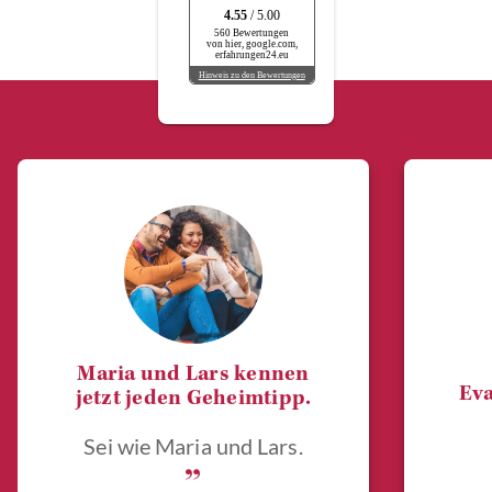
4.55
/ 5.00
560 Bewertungen
von hier, google.com,
erfahrungen24.eu
Hinweis zu den Bewertungen
Maria und Lars kennen
Eva
jetzt jeden Geheimtipp.
Sei wie Maria und Lars.
„