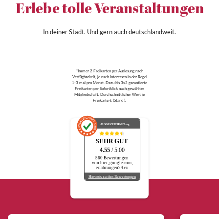
Erlebe tolle Veranstaltungen
In deiner Stadt. Und gern auch deutschlandweit.
*Immer 2 Freikarten per Auslosung nach
Verfügbarkeit, je nach Interessen in der Regel
1-3 mal pro Monat. Dazu bis 3x2 garantierte
Freikarten per Sofortklick nach gewählter
Mitgliedschaft. Durchschnittlicher Wert je
Freikarte € (Stand ).
AUSGEZEICHNET
.org
SEHR GUT
4.55
/ 5.00
560 Bewertungen
von hier, google.com,
erfahrungen24.eu
Hinweis zu den Bewertungen