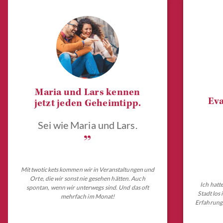
Maria und Lars kennen
Eva
jetzt jeden Geheimtipp.
Sei wie Maria und Lars.
„
Mit twotickets kommen wir in Veranstaltungen und
Orte, die wir sonst nie gesehen hätten. Auch
Ich hatt
spontan, wenn wir unterwegs sind. Und das oft
Stadt los
mehrfach im Monat!
Erfahrungs