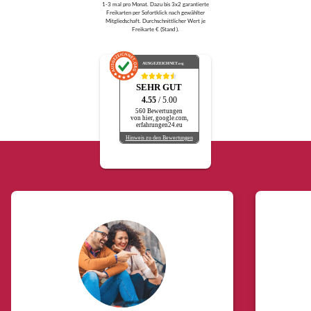
1-3 mal pro Monat. Dazu bis 3x2 garantierte
Freikarten per Sofortklick nach gewählter
Mitgliedschaft. Durchschnittlicher Wert je
Freikarte € (Stand ).
AUSGEZEICHNET
.org
SEHR GUT
4.55
/ 5.00
560 Bewertungen
von hier, google.com,
erfahrungen24.eu
Hinweis zu den Bewertungen