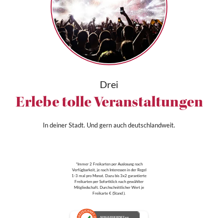
Drei
Erlebe tolle Veranstaltungen
In deiner Stadt. Und gern auch deutschlandweit.
*Immer 2 Freikarten per Auslosung nach
Verfügbarkeit, je nach Interessen in der Regel
1-3 mal pro Monat. Dazu bis 3x2 garantierte
Freikarten per Sofortklick nach gewählter
Mitgliedschaft. Durchschnittlicher Wert je
Freikarte € (Stand ).
AUSGEZEICHNET
.org