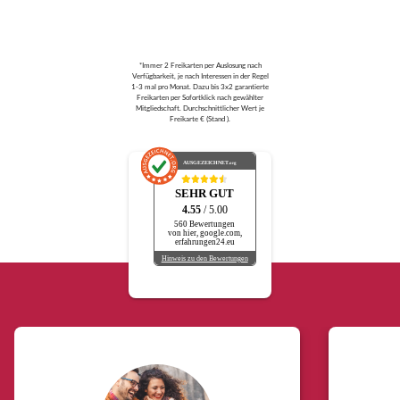
*Immer 2 Freikarten per Auslosung nach
Verfügbarkeit, je nach Interessen in der Regel
1-3 mal pro Monat. Dazu bis 3x2 garantierte
Freikarten per Sofortklick nach gewählter
Mitgliedschaft. Durchschnittlicher Wert je
Freikarte € (Stand ).
AUSGEZEICHNET
.org
SEHR GUT
4.55
/ 5.00
560 Bewertungen
von hier, google.com,
erfahrungen24.eu
Hinweis zu den Bewertungen