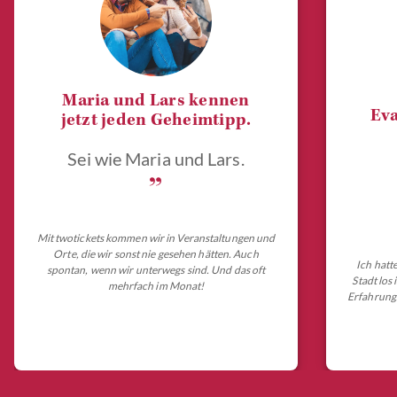
Maria und Lars kennen
Eva
jetzt jeden Geheimtipp.
Sei wie Maria und Lars.
„
Mit twotickets kommen wir in Veranstaltungen und
Orte, die wir sonst nie gesehen hätten. Auch
Ich hatt
spontan, wenn wir unterwegs sind. Und das oft
Stadt los
mehrfach im Monat!
Erfahrungs