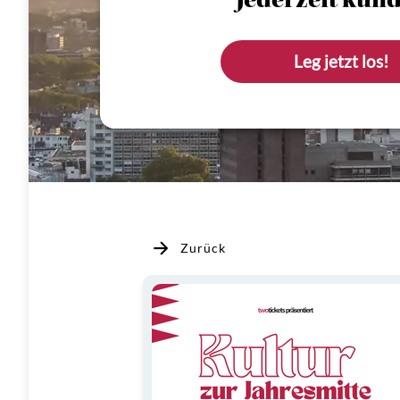
Jederzeit künd
Leg jetzt los!
Zurück