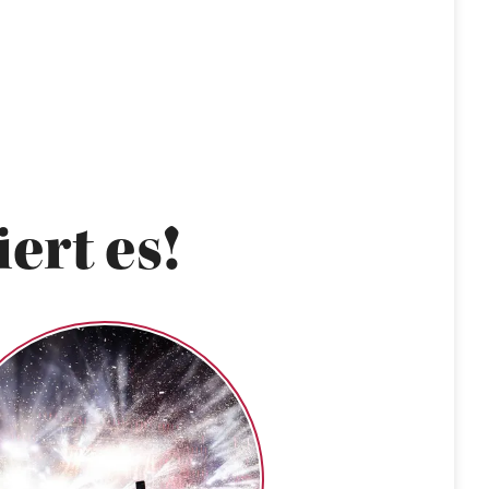
ert es!