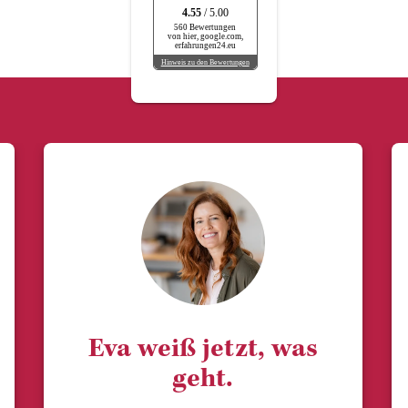
4.55
/ 5.00
560 Bewertungen
von hier, google.com,
erfahrungen24.eu
Hinweis zu den Bewertungen
Eva weiß jetzt, was
geht.