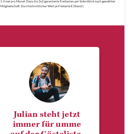
1-3 mal pro Monat. Dazu bis 3x2 garantierte Freikarten per Sofortklick nach gewählter
Mitgliedschaft. Durchschnittlicher Wert je Freikarte € (Stand ).
Julian steht jetzt
immer für umme