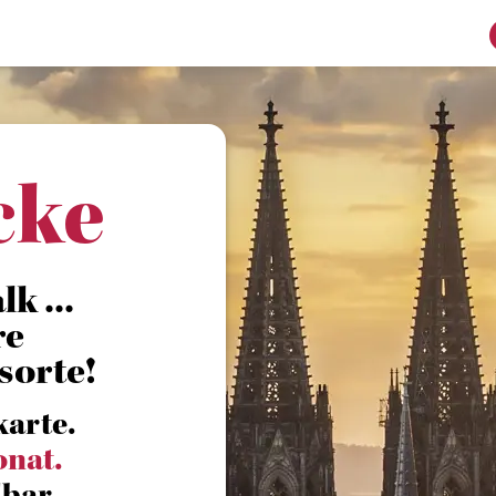
cke
k ...
re
sorte!
karte.
onat.