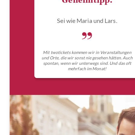
Geheimtipp.
Sei wie Maria und Lars.
„
Mit twotickets kommen wir in Veranstaltungen
und Orte, die wir sonst nie gesehen hätten. Auch
spontan, wenn wir unterwegs sind. Und das oft
mehrfach im Monat!