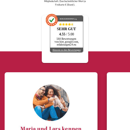
Mitgliedschaft. Durchschnittlicher Wert je
Freikarte € (Stand ).
AUSGEZEICHNET
.org
SEHR GUT
4.55
/ 5.00
560 Bewertungen
von hier, google.com,
erfahrungen24.eu
Hinweis zu den Bewertungen
Maria und Lars kennen