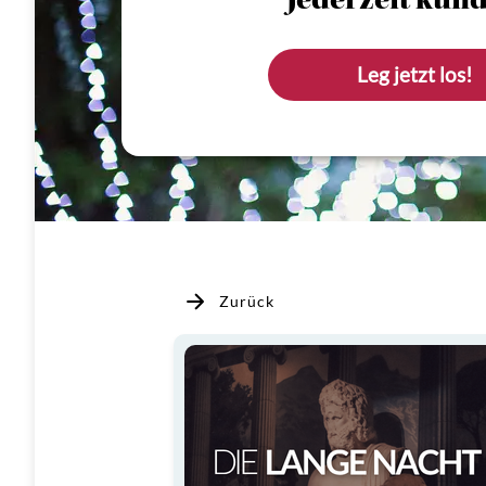
Jederzeit künd
Leg jetzt los!
Zurück