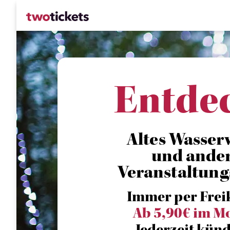
Entde
Altes Wasserw
und ande
Veranstaltung
Immer per Frei
Ab 5,90€ im M