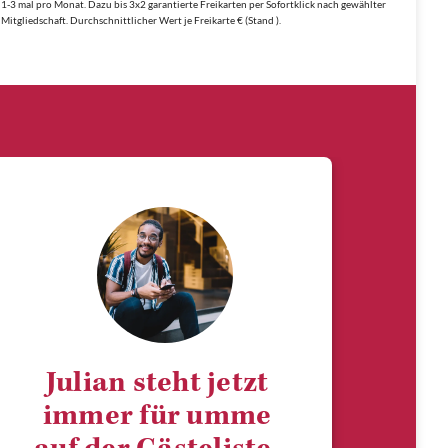
1-3 mal pro Monat. Dazu bis 3x2 garantierte Freikarten per Sofortklick nach gewählter
Mitgliedschaft. Durchschnittlicher Wert je Freikarte € (Stand ).
Julian steht jetzt
immer für umme