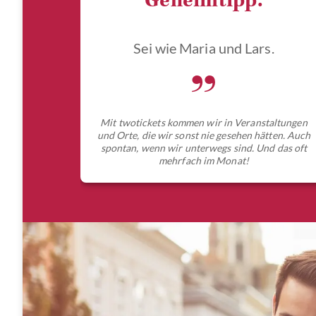
Geheimtipp.
Sei wie Maria und Lars.
„
Mit twotickets kommen wir in Veranstaltungen
und Orte, die wir sonst nie gesehen hätten. Auch
spontan, wenn wir unterwegs sind. Und das oft
mehrfach im Monat!