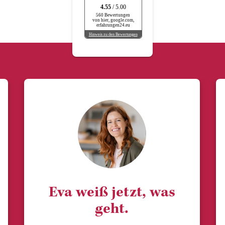
4.55
/ 5.00
560 Bewertungen
von hier, google.com,
erfahrungen24.eu
Hinweis zu den Bewertungen
Eva weiß jetzt, was
geht.