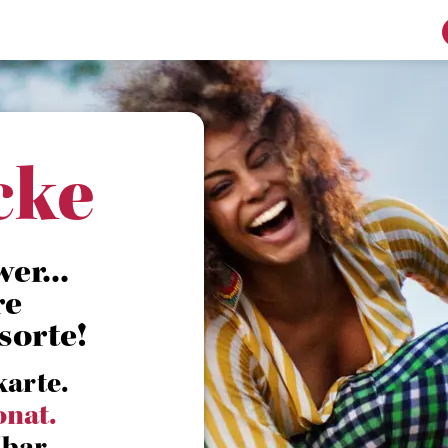
cke
er...
re
sorte!
karte.
onat.