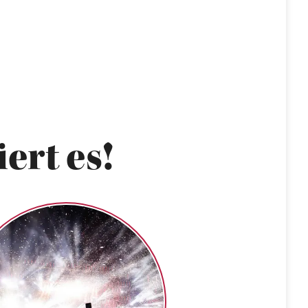
ert es!