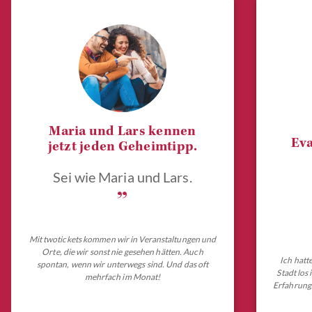
Maria und Lars kennen
Eva
jetzt jeden Geheimtipp.
Sei wie Maria und Lars.
„
Mit twotickets kommen wir in Veranstaltungen und
Orte, die wir sonst nie gesehen hätten. Auch
Ich hatt
spontan, wenn wir unterwegs sind. Und das oft
Stadt los
mehrfach im Monat!
Erfahrungs