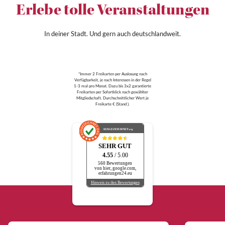
Erlebe tolle Veranstaltungen
In deiner Stadt. Und gern auch deutschlandweit.
*Immer 2 Freikarten per Auslosung nach
Verfügbarkeit, je nach Interessen in der Regel
1-3 mal pro Monat. Dazu bis 3x2 garantierte
Freikarten per Sofortklick nach gewählter
Mitgliedschaft. Durchschnittlicher Wert je
Freikarte € (Stand ).
AUSGEZEICHNET
.org
SEHR GUT
4.55
/ 5.00
560 Bewertungen
von hier, google.com,
erfahrungen24.eu
Hinweis zu den Bewertungen