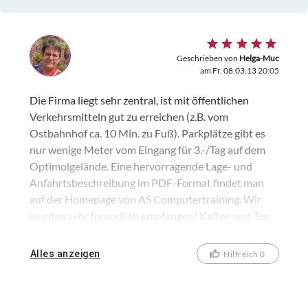
Geschrieben von
Helga-Muc
am Fr. 08.03.13 20:05
Die Firma liegt sehr zentral, ist mit öffentlichen
Verkehrsmitteln gut zu erreichen (z.B. vom
Ostbahnhof ca. 10 Min. zu Fuß). Parkplätze gibt es
nur wenige Meter vom Eingang für 3.-/Tag auf dem
Optimolgelände. Eine hervorragende Lage- und
Anfahrtsbeschreibung im PDF-Format findet man
auf der Homepage von AS Computertraining. Wir
wurden sehr freundlich empfangen! Kaffee und Tee,
Erfrischungsgetränke sowie Kekse standen
kostenlos bereit (auch während der Pausen). Der
Alles anzeigen
Hilfreich 0
Schulungsraum war mit 8 Arbeitsplätzen
ausgestattet. Jeder Teilnehmer hat ausreichend
Tischfläche, hier haben neben Unterlagen und