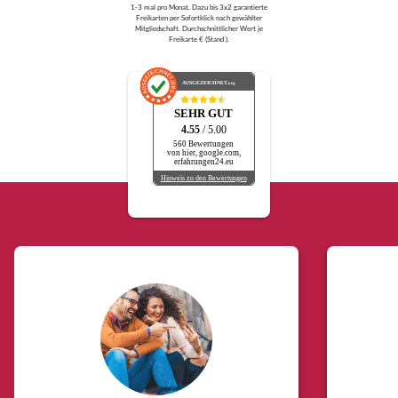
1-3 mal pro Monat. Dazu bis 3x2 garantierte
Freikarten per Sofortklick nach gewählter
Mitgliedschaft. Durchschnittlicher Wert je
Freikarte € (Stand ).
AUSGEZEICHNET
.org
SEHR GUT
4.55
/ 5.00
560 Bewertungen
von hier, google.com,
erfahrungen24.eu
Hinweis zu den Bewertungen