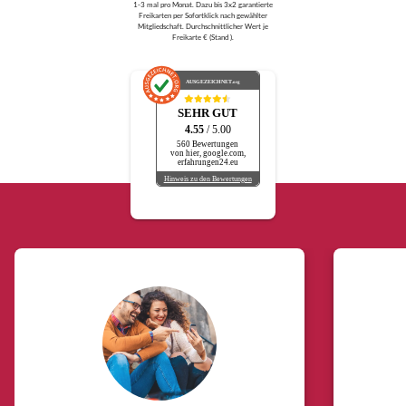
1-3 mal pro Monat. Dazu bis 3x2 garantierte
Freikarten per Sofortklick nach gewählter
Mitgliedschaft. Durchschnittlicher Wert je
Freikarte € (Stand ).
AUSGEZEICHNET
.org
SEHR GUT
4.55
/ 5.00
560 Bewertungen
von hier, google.com,
erfahrungen24.eu
Hinweis zu den Bewertungen