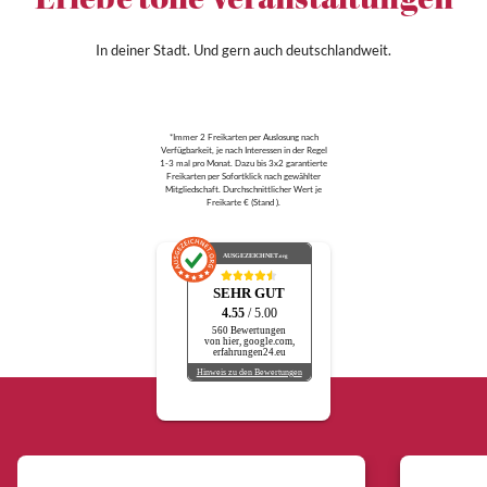
Erlebe tolle Veranstaltungen
In deiner Stadt. Und gern auch deutschlandweit.
*Immer 2 Freikarten per Auslosung nach
Verfügbarkeit, je nach Interessen in der Regel
1-3 mal pro Monat. Dazu bis 3x2 garantierte
Freikarten per Sofortklick nach gewählter
Mitgliedschaft. Durchschnittlicher Wert je
Freikarte € (Stand ).
AUSGEZEICHNET
.org
SEHR GUT
4.55
/ 5.00
560 Bewertungen
von hier, google.com,
erfahrungen24.eu
Hinweis zu den Bewertungen