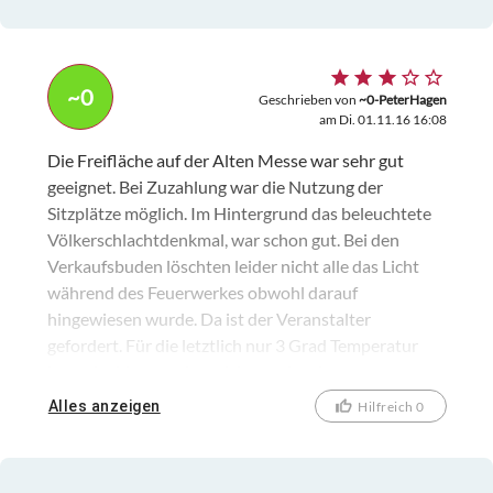
~0
Geschrieben von
~0-PeterHagen
am Di. 01.11.16 16:08
Die Freifläche auf der Alten Messe war sehr gut
geeignet. Bei Zuzahlung war die Nutzung der
Sitzplätze möglich. Im Hintergrund das beleuchtete
Völkerschlachtdenkmal, war schon gut. Bei den
Verkaufsbuden löschten leider nicht alle das Licht
während des Feuerwerkes obwohl darauf
hingewiesen wurde. Da ist der Veranstalter
gefordert. Für die letztlich nur 3 Grad Temperatur
kann der Veranstalter nichts, es ist aber
überlegenswert, ob diese Veranstaltungen für fast
Alles anzeigen
Hilfreich 0
November nicht zu spät angesetzt sind.