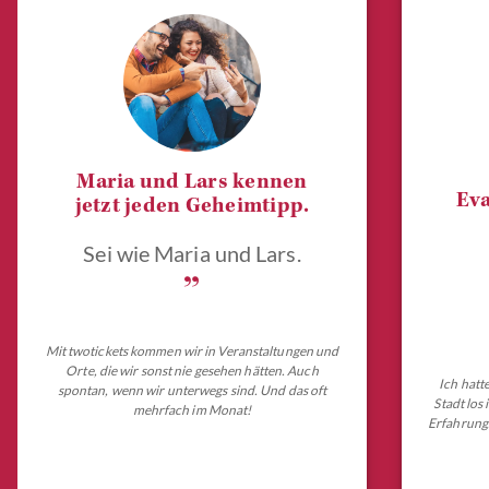
Maria und Lars kennen
Eva
jetzt jeden Geheimtipp.
Sei wie Maria und Lars.
„
Mit twotickets kommen wir in Veranstaltungen und
Orte, die wir sonst nie gesehen hätten. Auch
Ich hatt
spontan, wenn wir unterwegs sind. Und das oft
Stadt los
mehrfach im Monat!
Erfahrungs