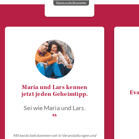
Hinweis zu den Bewertungen
Maria und Lars kennen
Eva
jetzt jeden Geheimtipp.
Sei wie Maria und Lars.
„
Mit twotickets kommen wir in Veranstaltungen und