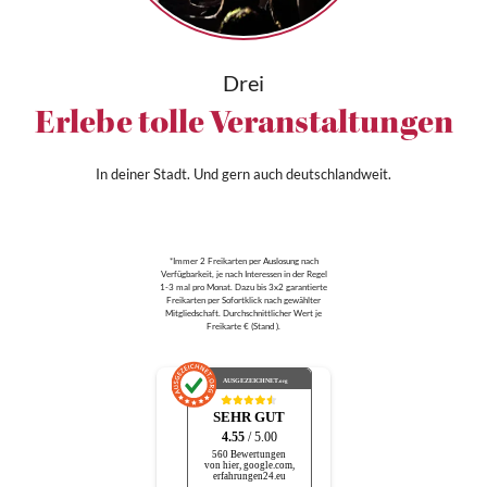
Drei
Erlebe tolle Veranstaltungen
In deiner Stadt. Und gern auch deutschlandweit.
*Immer 2 Freikarten per Auslosung nach
Verfügbarkeit, je nach Interessen in der Regel
1-3 mal pro Monat. Dazu bis 3x2 garantierte
Freikarten per Sofortklick nach gewählter
Mitgliedschaft. Durchschnittlicher Wert je
Freikarte € (Stand ).
AUSGEZEICHNET
.org
SEHR GUT
4.55
/ 5.00
560 Bewertungen
von hier, google.com,
erfahrungen24.eu