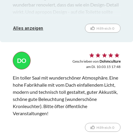
wunderbar renoviert, dass das wie ein Design-Detail
wirkt. Und apropos Design - auf die Toilette sollte
man alleine wegen der Gestaltung gehen -
geschwungen und mit Fliesen wie in einer
Alles anzeigen
Hilfreich 0
Saunalandschaft, die Waschbecken als schräge
Glasplatte - alles super-chic. Der praktische moderne
Vorbau vor der Halle ist schlicht, passt aber trotzdem
und ist eine ideale Ergänzung - schafft Platz für
DO
Empfang, Garderobe und "Bistro mit Stehtischen".
Geschrieben von
Dohmculture
am Di. 10.03.15 17:48
Rundum gelungen - wir waren bestimmt nicht das
letzte Mal dort.
Ein toller Saal mit wunderschöner Atmosphäre. Eine
hohe Fabrikhalle mit vom Dach einfallendem Licht,
modern und technisch toll gestaltet, guter Akkustik,
schöne gute Beleuchtung (wunderschöne
Kronleuchter). Bitte öfter öffentliche
Veranstaltungen!
Hilfreich 0