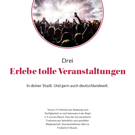
Drei
Erlebe tolle Veranstaltungen
In deiner Stadt. Und gern auch deutschlandweit.
*Immer 2 Freikarten per Auslosung nach
Verfügbarkeit, je nach Interessen in der Regel
1-3 mal pro Monat. Dazu bis 3x2 garantierte
Freikarten per Sofortklick nach gewählter
Mitgliedschaft. Durchschnittlicher Wert je
Freikarte € (Stand ).