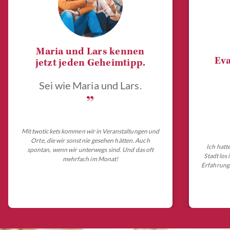
Maria und Lars kennen
Eva
jetzt jeden Geheimtipp.
Sei wie Maria und Lars.
„
Mit twotickets kommen wir in Veranstaltungen und
Orte, die wir sonst nie gesehen hätten. Auch
Ich hatt
spontan, wenn wir unterwegs sind. Und das oft
Stadt los
mehrfach im Monat!
Erfahrungs