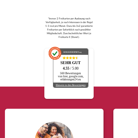
*Immer 2 Freikarten per Auslosung nach
Verfügbarkeit, je nach Interessen in der Regel
1-3 mal pro Monat. Dazu bis 3x2 garantierte
Freikarten per Sofortklick nach gewählter
Mitgliedschaft. Durchschnittlicher Wert je
Freikarte € (Stand ).
AUSGEZEICHNET
.org
SEHR GUT
4.55
/ 5.00
560 Bewertungen
von hier, google.com,
erfahrungen24.eu
Hinweis zu den Bewertungen