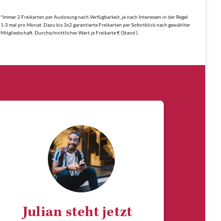
*Immer 2 Freikarten per Auslosung nach Verfügbarkeit, je nach Interessen in der Regel
1-3 mal pro Monat. Dazu bis 3x2 garantierte Freikarten per Sofortklick nach gewählter
Mitgliedschaft. Durchschnittlicher Wert je Freikarte € (Stand ).
Julian steht jetzt