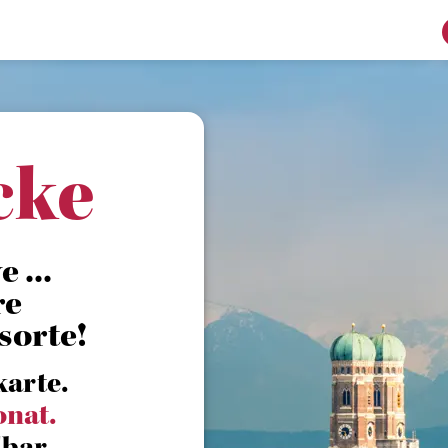
cke
 ...
re
sorte!
karte.
onat.