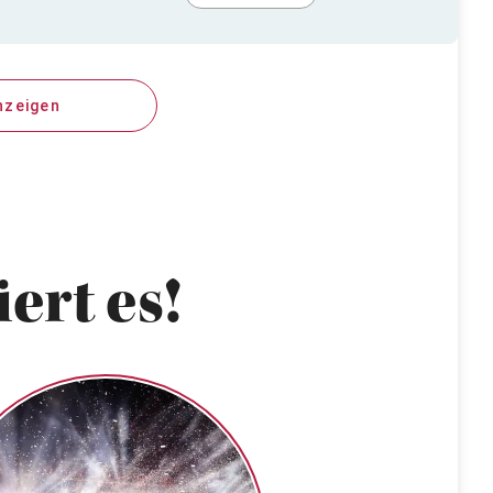
nzeigen
ert es!