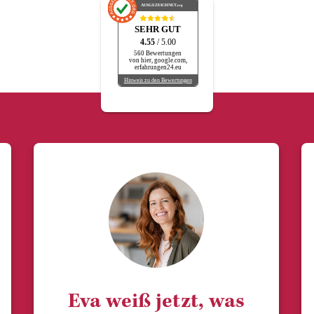
AUSGEZEICHNET
.org
SEHR GUT
4.55
/ 5.00
560 Bewertungen
von hier, google.com,
erfahrungen24.eu
Hinweis zu den Bewertungen
Eva weiß jetzt, was