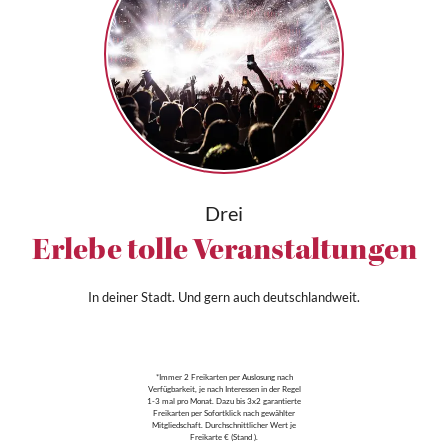
Drei
Erlebe tolle Veranstaltungen
In deiner Stadt. Und gern auch deutschlandweit.
*Immer 2 Freikarten per Auslosung nach
Verfügbarkeit, je nach Interessen in der Regel
1-3 mal pro Monat. Dazu bis 3x2 garantierte
Freikarten per Sofortklick nach gewählter
Mitgliedschaft. Durchschnittlicher Wert je
Freikarte € (Stand ).