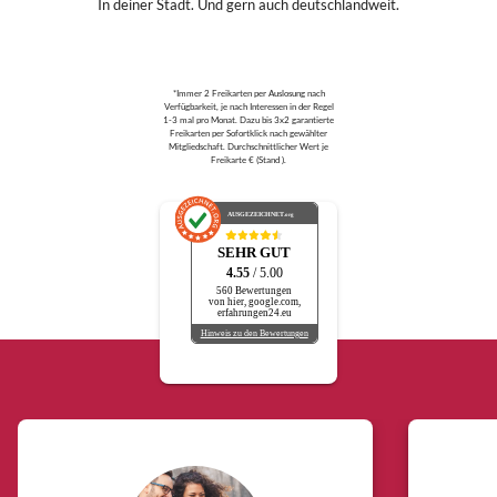
In deiner Stadt. Und gern auch deutschlandweit.
*Immer 2 Freikarten per Auslosung nach
Verfügbarkeit, je nach Interessen in der Regel
1-3 mal pro Monat. Dazu bis 3x2 garantierte
Freikarten per Sofortklick nach gewählter
Mitgliedschaft. Durchschnittlicher Wert je
Freikarte € (Stand ).
AUSGEZEICHNET
.org
SEHR GUT
4.55
/ 5.00
560 Bewertungen
von hier, google.com,
erfahrungen24.eu
Hinweis zu den Bewertungen