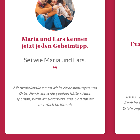
Maria und Lars kennen
Eva
jetzt jeden Geheimtipp.
Sei wie Maria und Lars.
„
Mit twotickets kommen wir in Veranstaltungen und
Orte, die wir sonst nie gesehen hätten. Auch
Ich hatt
spontan, wenn wir unterwegs sind. Und das oft
Stadt los
mehrfach im Monat!
Erfahrungs