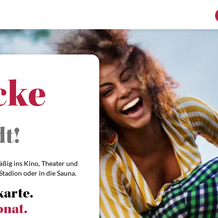
eine Stadt!
cke
äßig ins Kino, Theater und
 Stadion oder in die Sauna.
karte.
onat.