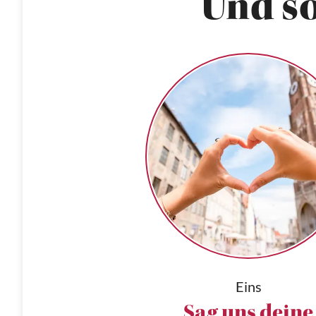
Und so
Eins
Sag uns deine