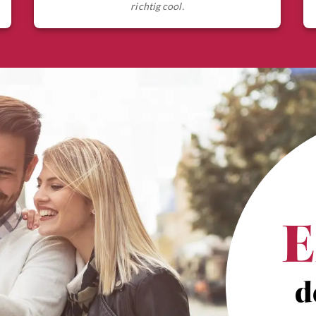
richtig cool.
E
d