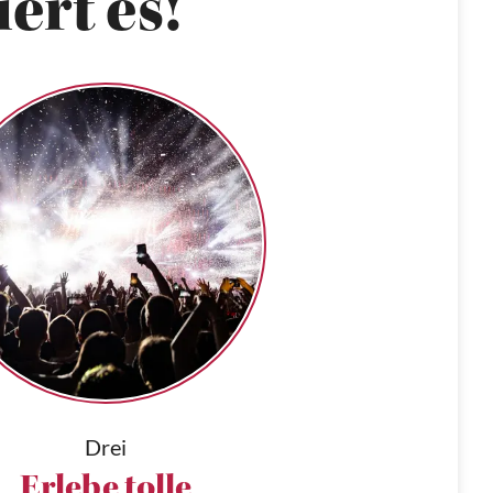
ert es!
Drei
Erlebe tolle