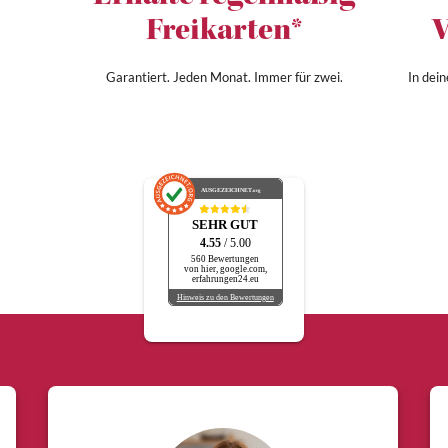
Freikarten*
V
Garantiert. Jeden Monat. Immer für zwei.
In dei
AUSGEZEICHNET
.org
SEHR GUT
4.55
/ 5.00
560 Bewertungen
von hier, google.com,
erfahrungen24.eu
Hinweis zu den Bewertungen