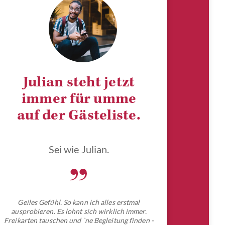
Julian steht jetzt
immer für umme
auf der Gästeliste.
Sei wie Julian.
„
Geiles Gefühl. So kann ich alles erstmal
ausprobieren. Es lohnt sich wirklich immer.
Freikarten tauschen und `ne Begleitung finden -