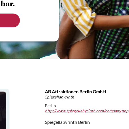
bar.
AB Attraktionen Berlin GmbH
Spiegellabyrinth
Berlin
http://www.spiegellabyrinth.com/company.php
Spiegellabyrinth Berlin