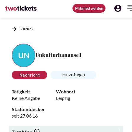
Mitglied werden
Zurück
UN
Unkulturbanause1
Hinzufügen
Nachricht
Tätigkeit
Wohnort
Keine Angabe
Leipzig
Stadtentdecker
seit 27.06.16
Trophäen