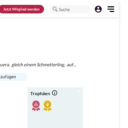
Jetzt
Mitglied werden
Suche
ra, gleich einem Schmetterling, auf
ert mir mein Sinn. 'Nen Grashalm in der
."
nzufügen
Trophäen