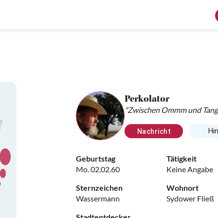
Perkolator
"Zwischen Ommm und Tangue
einer Kräuterwiese, so flatt
Gusche liege ich mitten drin
Hi
Nachricht
Geburtstag
Tätigkeit
Mo. 02.02.60
Keine Angabe
Sternzeichen
Wohnort
Wassermann
Sydower Fließ
Stadtentdecker