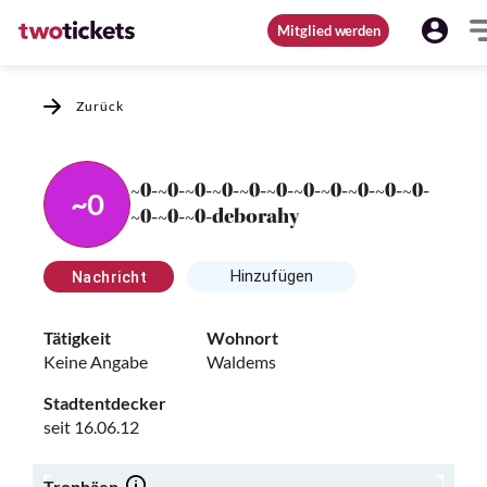
Mitglied werden
Zurück
~0-~0-~0-~0-~0-~0-~0-~0-~0-~0-~0-
~0
~0-~0-~0-deborahy
Hinzufügen
Nachricht
Tätigkeit
Wohnort
Keine Angabe
Waldems
Stadtentdecker
seit 16.06.12
Trophäen