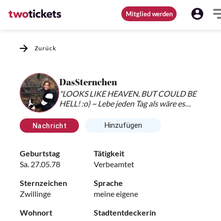
Mitglied werden
Zurück
DasSternchen
"LOOKS LIKE HEAVEN, BUT COULD BE
HELL! :o) ~ Lebe jeden Tag als wäre es
Dein Letzter! ~ Immer lächeln! ;o)"
Hinzufügen
Nachricht
Geburtstag
Tätigkeit
Sa. 27.05.78
Verbeamtet
Sternzeichen
Sprache
Zwillinge
meine eigene
Wohnort
Stadtentdeckerin