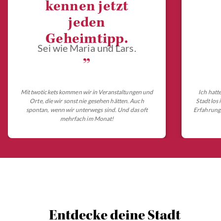
kennen jetzt
jeden
Geheimtipp.
Sei wie Maria und Lars.
„
Mit twotickets kommen wir in Veranstaltungen und
Ich hatt
Orte, die wir sonst nie gesehen hätten. Auch
Stadt los
spontan, wenn wir unterwegs sind. Und das oft
Erfahrungs
mehrfach im Monat!
Entdecke deine Stadt