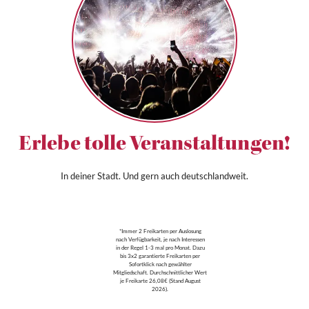
Erlebe tolle Veranstaltungen!
In deiner Stadt. Und gern auch deutschlandweit.
*Immer 2 Freikarten per Auslosung
nach Verfügbarkeit, je nach Interessen
in der Regel 1-3 mal pro Monat. Dazu
bis 3x2 garantierte Freikarten per
Sofortklick nach gewählter
Mitgliedschaft. Durchschnittlicher Wert
je Freikarte 26,08€ (Stand August
2026).