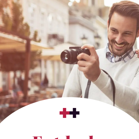
Frauenkirche Dresden
Passage Kinos
Staatsoperette Dresden
Opernhaus Leipzig
Kulturpalast Dresden
Gewandhaus Leipzig
Messe Dresden
Schauspiel Leipzig
Rundkino Dresden
Musikalische Komödie Leipzig
Veranstaltungen
Veranstaltungen
Kreuzchor und Philharmonie
Alexander Stevens & Jacqueline Belle -
abgeFRACKt: City Lights
True Crime
Alexander Stevens & Jacqueline Belle -
Cavewoman
True Crime
Jan Böhmermann & Das Rundfunk
GameChanger by Bastian Bielendorfer
Tanzorchester Ehrenfeld
Brad Mehldau und Kirill Gerstein
Tony Bauer
Grassimesse 2026
Frankfurt am Main
Stuttgart
Veranstaltungsorte
Veranstaltungsorte
Alte Oper Frankfurt - Großer Saal
Kulturhaus Schwanen
Schauspiel Frankfurt - Schauspielhaus
Renitenztheater
Titania
Theater Tri-Bühne
SCHIRN KUNSTHALLE FRANKFURT
Neues Schloss Stuttgart - Weißer Saal
hr-Sendesaal
Theaterhaus Stuttgart
Veranstaltungen
Veranstaltungen
Die 80er Live Stadion Tour
Bülent Ceylan & Band
Bülent Ceylan & Band
GameChanger by Bastian Bielendorfer
TAHNEE
Jan Böhmermann & Das Rundfunk
Bülent Ceylan
Tanzorchester Ehrenfeld
God Save The Queen
Bülent Ceylan
Biyon Kattilathu
Düsseldorf
Bremen
Veranstaltungsorte
Veranstaltungsorte