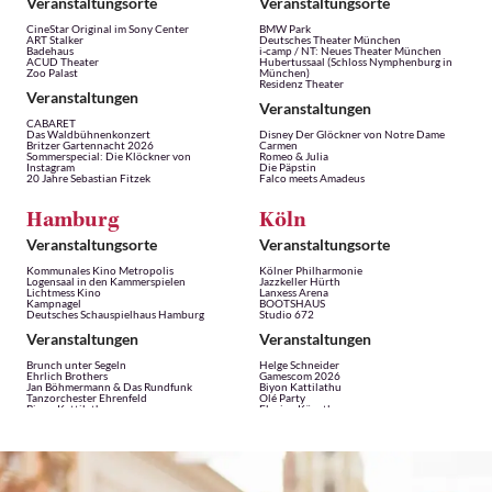
Veranstaltungsorte
Veranstaltungsorte
CineStar Original im Sony Center
BMW Park
ART Stalker
Deutsches Theater München
Badehaus
i-camp / NT: Neues Theater München
ACUD Theater
Hubertussaal (Schloss Nymphenburg in
Zoo Palast
München)
Residenz Theater
Veranstaltungen
Veranstaltungen
CABARET
Das Waldbühnenkonzert
Disney Der Glöckner von Notre Dame
Britzer Gartennacht 2026
Carmen
Sommerspecial: Die Klöckner von
Romeo & Julia
Instagram
Die Päpstin
20 Jahre Sebastian Fitzek
Falco meets Amadeus
Hamburg
Köln
Veranstaltungsorte
Veranstaltungsorte
Kommunales Kino Metropolis
Kölner Philharmonie
Logensaal in den Kammerspielen
Jazzkeller Hürth
Lichtmess Kino
Lanxess Arena
Kampnagel
BOOTSHAUS
Deutsches Schauspielhaus Hamburg
Studio 672
Veranstaltungen
Veranstaltungen
Brunch unter Segeln
Helge Schneider
Ehrlich Brothers
Gamescom 2026
Jan Böhmermann & Das Rundfunk
Biyon Kattilathu
Tanzorchester Ehrenfeld
Olé Party
Biyon Kattilathu
Florian Künstler
Prof. Dr. Michael Tsokos
Dresden
Leipzig
Veranstaltungsorte
Veranstaltungsorte