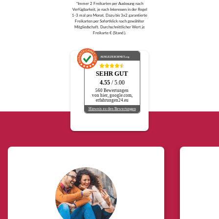
*Immer 2 Freikarten per Auslosung nach
Verfügbarkeit, je nach Interessen in der Regel
1-3 mal pro Monat. Dazu bis 3x2 garantierte
Freikarten per Sofortklick nach gewählter
Mitgliedschaft. Durchschnittlicher Wert je
Freikarte € (Stand ).
AUSGEZEICHNET
.org
SEHR GUT
4.55
/ 5.00
560 Bewertungen
von hier, google.com,
erfahrungen24.eu
Hinweis zu den Bewertungen