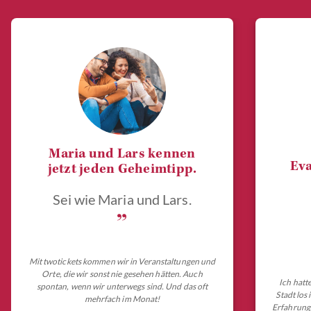
Maria und Lars kennen
Eva
jetzt jeden Geheimtipp.
Sei wie Maria und Lars.
„
Mit twotickets kommen wir in Veranstaltungen und
Orte, die wir sonst nie gesehen hätten. Auch
Ich hatt
spontan, wenn wir unterwegs sind. Und das oft
Stadt los
mehrfach im Monat!
Erfahrungs