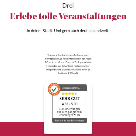
Drei
Erlebe tolle Veranstaltungen
In deiner Stadt. Und gern auch deutschlandweit.
*Immer 2 Freikarten per Auslosung nach
Verfügbarkeit, je nach Interessen in der Regel
1-3 mal pro Monat. Dazu bis 3x2 garantierte
Freikarten per Sofortklick nach gewählter
Mitgliedschaft. Durchschnittlicher Wert je
Freikarte € (Stand ).
AUSGEZEICHNET
.org
SEHR GUT
4.55
/ 5.00
560 Bewertungen
von hier, google.com,
erfahrungen24.eu
Hinweis zu den Bewertungen