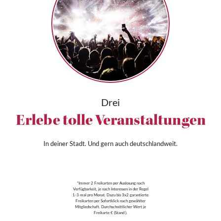
Drei
Erlebe tolle Veranstaltungen
In deiner Stadt. Und gern auch deutschlandweit.
*Immer 2 Freikarten per Auslosung nach
Verfügbarkeit, je nach Interessen in der Regel
1-3 mal pro Monat. Dazu bis 3x2 garantierte
Freikarten per Sofortklick nach gewählter
Mitgliedschaft. Durchschnittlicher Wert je
Freikarte € (Stand ).