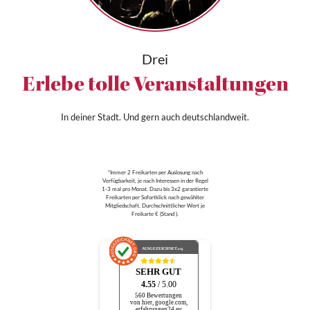
Drei
Erlebe tolle Veranstaltungen
In deiner Stadt. Und gern auch deutschlandweit.
*Immer 2 Freikarten per Auslosung nach
Verfügbarkeit, je nach Interessen in der Regel
1-3 mal pro Monat. Dazu bis 3x2 garantierte
Freikarten per Sofortklick nach gewählter
Mitgliedschaft. Durchschnittlicher Wert je
Freikarte € (Stand ).
AUSGEZEICHNET
.org
SEHR GUT
4.55
/ 5.00
560 Bewertungen
von hier, google.com,
erfahrungen24.eu