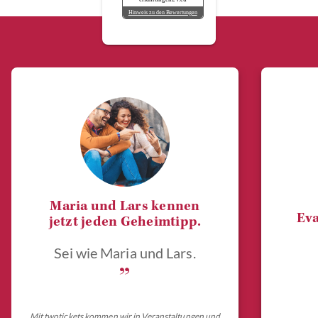
Hinweis zu den Bewertungen
Maria und Lars kennen
Eva
jetzt jeden Geheimtipp.
Sei wie Maria und Lars.
„
Mit twotickets kommen wir in Veranstaltungen und