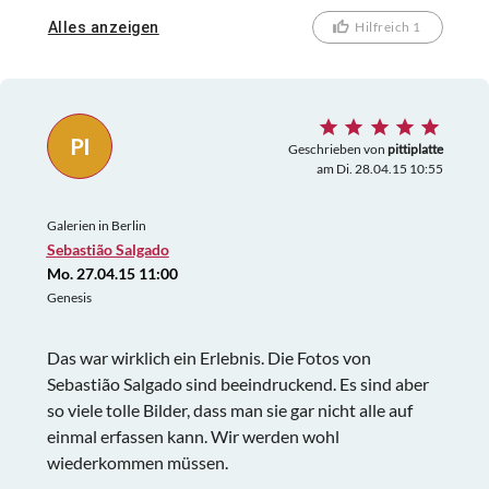
Die verschiedenen Modelle sind in Schaukästen von
Alles anzeigen
Hilfreich 1
allen Seiten zu bewundern. Was uns weniger gut
gefallen hat, waren die in Höhe der Fußleiste der
Räume angebrachten, mit sehr kleiner Schrift
versehenen Erklärungstafeln zu den einzelnen
PI
Bildern. Da bekommt man Rücken- und
Geschrieben von
pittiplatte
am Di. 28.04.15 10:55
Augenschmerzen, das hätte besser gelöst werden
können.
Galerien in Berlin
Sebastião Salgado
Mo. 27.04.15 11:00
Genesis
Das war wirklich ein Erlebnis. Die Fotos von
Sebastião Salgado sind beeindruckend. Es sind aber
so viele tolle Bilder, dass man sie gar nicht alle auf
einmal erfassen kann. Wir werden wohl
wiederkommen müssen.