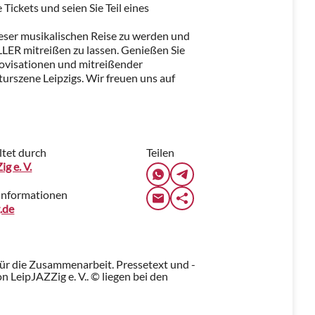
 Tickets und seien Sie Teil eines
dieser musikalischen Reise zu werden und
LER mitreißen zu lassen. Genießen Sie
rovisationen und mitreißender
urszene Leipzigs. Wir freuen uns auf
ltet durch
Teilen
g e. V.
Informationen
g.de
für die Zusammenarbeit. Pressetext und -
 LeipJAZZig e. V.. © liegen bei den