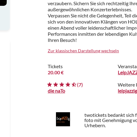
verzaubern. Sichern Sie sich rechtzeitig Ihre
außergewöhnlichen Konzerterlebnisses.
Verpassen Sie nicht die Gelegenheit, Teil 
sich von den innovativen Klängen von HOL
einen Abend voller leidenschaftlicher Imp
Performances inmitten der lebendigen Kult
Ihren Besuch!
Zur klassischen Darstellung wechseln
Tickets
Veransta
20.00 €
LeipJAZZi
(7)
Weitere 
die naTo
leipjazzi
twotickets bedankt sich 
foto mit Genehmigung von
Urhebern.