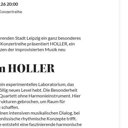
.26 20:00
Konzertreihe
renden Stadt Leipzig ein ganz besonderes
-Konzertreihe präsentiert HOLLER, ein
nzen der improvisierten Musik neu
on HOLLER
 ein experimentelles Laboratorium, das
öllig neues Level hebt. Die Besonderheit
s Quartett ohne Harmonieinstrument. Hier
trukturen gebrochen, um Raum für
 schaffen.
nen intensiven musikalischen Dialog, bei
enössische rhythmische Konzepte trifft.
re entsteht eine faszinierende harmonische