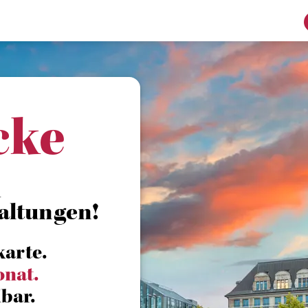
cke
R
altungen!
karte.
onat.
bar.