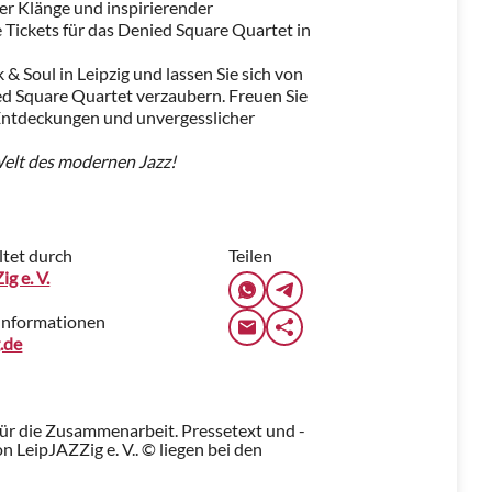
ver Klänge und inspirierender
re Tickets für das Denied Square Quartet in
 & Soul in Leipzig und lassen Sie sich von
ed Square Quartet verzaubern. Freuen Sie
 Entdeckungen und unvergesslicher
 Welt des modernen Jazz!
ltet durch
Teilen
g e. V.
Informationen
g.de
für die Zusammenarbeit. Pressetext und -
 LeipJAZZig e. V.. © liegen bei den