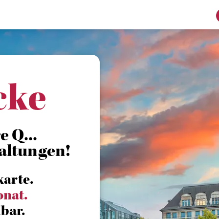
cke
 Q...
altungen!
karte.
onat.
bar.