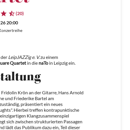
(20)
.26 20:00
Konzertreihe
 der
LeipJAZZig e. V.
zu einem
uare Quartet
in die
naTo
in Leipzig ein.
staltung
Fridolin Krön an der Gitarre, Hans Arnold
e und Friederike Bartel am
uständig, präsentiert ein neues
hts". Hierbei treffen kontrapunktische
m einzigartigen Klangzusammenspiel
gt sich zwischen strukturierten Passagen
 lädt das Publikum dazu ein, Teil dieser