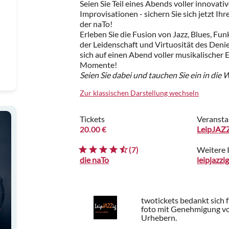
Seien Sie Teil eines Abends voller innovati
Improvisationen - sichern Sie sich jetzt Ih
der naTo!
Erleben Sie die Fusion von Jazz, Blues, Funk
der Leidenschaft und Virtuosität des Deni
sich auf einen Abend voller musikalischer
Momente!
Seien Sie dabei und tauchen Sie ein in die
Zur klassischen Darstellung wechseln
Tickets
Veransta
20.00 €
LeipJAZZi
(7)
Weitere 
die naTo
leipjazzi
twotickets bedankt sich 
foto mit Genehmigung von
Urhebern.