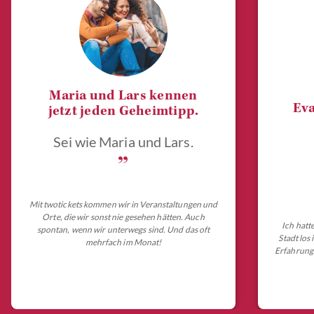
Maria und Lars kennen
Eva
jetzt jeden Geheimtipp.
Sei wie Maria und Lars.
„
Mit twotickets kommen wir in Veranstaltungen und
Orte, die wir sonst nie gesehen hätten. Auch
Ich hatt
spontan, wenn wir unterwegs sind. Und das oft
Stadt los
mehrfach im Monat!
Erfahrungs