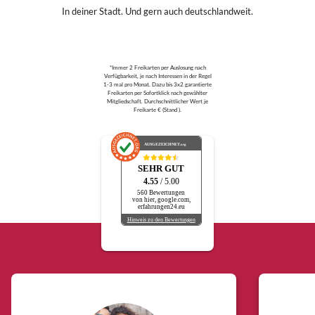
In deiner Stadt. Und gern auch deutschlandweit.
*Immer 2 Freikarten per Auslosung nach
Verfügbarkeit, je nach Interessen in der Regel
1-3 mal pro Monat. Dazu bis 3x2 garantierte
Freikarten per Sofortklick nach gewählter
Mitgliedschaft. Durchschnittlicher Wert je
Freikarte € (Stand ).
AUSGEZEICHNET
.org
SEHR GUT
4.55
/ 5.00
560 Bewertungen
von hier, google.com,
erfahrungen24.eu
Hinweis zu den Bewertungen