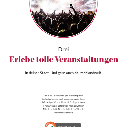
Drei
Erlebe tolle Veranstaltungen
In deiner Stadt. Und gern auch deutschlandweit.
*Immer 2 Freikarten per Auslosung nach
Verfügbarkeit, je nach Interessen in der Regel
1-3 mal pro Monat. Dazu bis 3x2 garantierte
Freikarten per Sofortklick nach gewählter
Mitgliedschaft. Durchschnittlicher Wert je
Freikarte € (Stand ).
AUSGEZEICHNET
.org