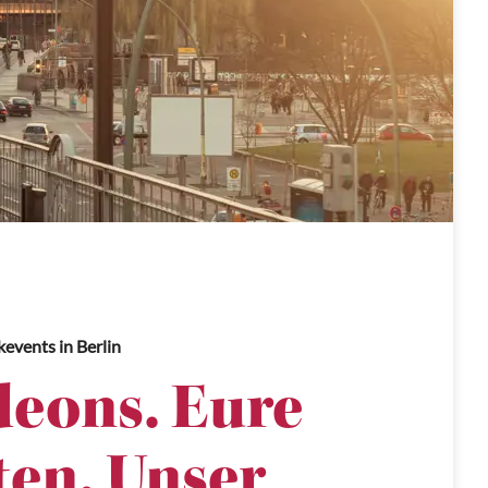
kevents
in Berlin
eons. Eure
en. Unser