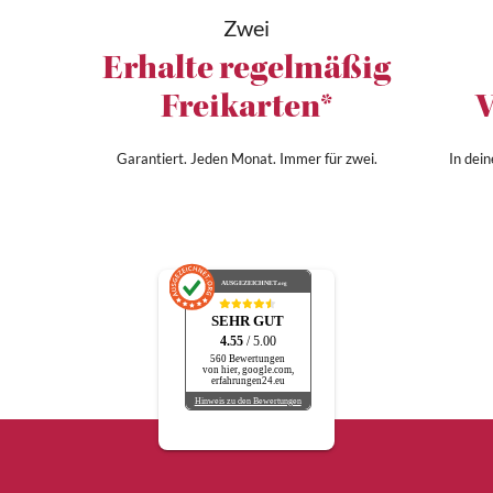
Zwei
Erhalte regelmäßig
Freikarten*
V
Garantiert. Jeden Monat. Immer für zwei.
In dei
AUSGEZEICHNET
.org
SEHR GUT
4.55
/ 5.00
560 Bewertungen
von hier, google.com,
erfahrungen24.eu
Hinweis zu den Bewertungen