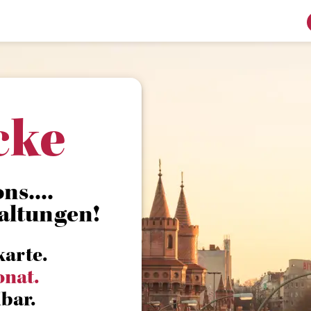
cke
s....
altungen!
karte.
onat.
bar.