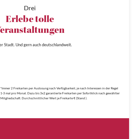
Drei
Erlebe tolle
eranstaltungen
ner Stadt. Und gern auch deutschlandweit.
*Immer 2 Freikarten per Auslosung nach Verfügbarkeit, je nach Interessen in der Regel
1-3 mal pro Monat. Dazu bis 3x2 garantierte Freikarten per Sofortklick nach gewählter
Mitgliedschaft. Durchschnittlicher Wert je Freikarte € (Stand ).