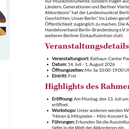
nur Musikinstrumente, sondern tragen au
Ländern, Generationen und Berliner Viertel
Akkordeons" hat der Landesmusikrat Berli
Geschichten. Unser Berlin." ins Leben geru
Öffentlichkeit zugänglich zu machen. Die 
Handelsverband Berlin-Brandenburg e.V. 
weiteren Berliner Einkaufszentren statt.
Veranstaltungsdetails
Veranstaltungsort:
Rathaus-Center Pan
Datum:
14. Juli - 1. August 2026
Öffnungszeiten:
Mo-Sa 10:00-19:00 U
Eintritt:
Frei
Highlights des Rahm
Eröffnung:
Am Montag, den 13. Juli um 
eröffnet.
Workshops:
Unter anderem werden Wo
"Hören & Mitspielen – Mini-Konzert &
Führungen:
Erkunden Sie die Ausstellu
tiefer in die Welt der Akkordeons ein.