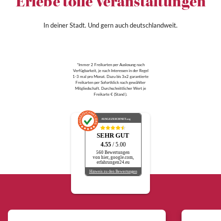
Erlebe tolle Veranstaltungen
In deiner Stadt. Und gern auch deutschlandweit.
*Immer 2 Freikarten per Auslosung nach
Verfügbarkeit, je nach Interessen in der Regel
1-3 mal pro Monat. Dazu bis 3x2 garantierte
Freikarten per Sofortklick nach gewählter
Mitgliedschaft. Durchschnittlicher Wert je
Freikarte € (Stand ).
AUSGEZEICHNET
.org
SEHR GUT
4.55
/ 5.00
560 Bewertungen
von hier, google.com,
erfahrungen24.eu
Hinweis zu den Bewertungen