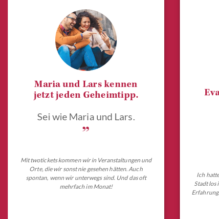
Maria und Lars kennen
Eva
jetzt jeden Geheimtipp.
Sei wie Maria und Lars.
„
Mit twotickets kommen wir in Veranstaltungen und
Orte, die wir sonst nie gesehen hätten. Auch
Ich hatt
spontan, wenn wir unterwegs sind. Und das oft
Stadt los
mehrfach im Monat!
Erfahrungs