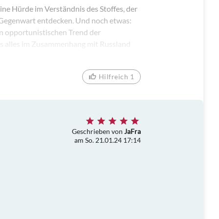
ine Hürde im Verständnis des Stoffes, der
r Gegenwart entdecken. Und noch etwas:
n opportunistischen Trend der
ens alles im Zusammenhang mit Russland
Hilfreich 1
Geschrieben von
JaFra
am So. 21.01.24 17:14