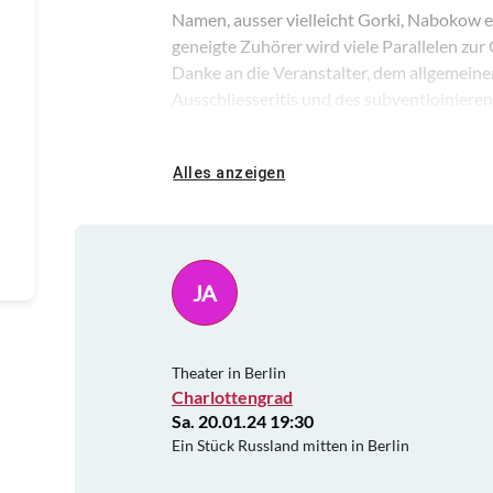
Namen, ausser vielleicht Gorki, Nabokow e
geneigte Zuhörer wird viele Parallelen zu
Danke an die Veranstalter, dem allgemeine
Ausschliesseritis und des subventioinier
Stehenden, widerstanden zu haben.
Alles anzeigen
JA
Theater in Berlin
Charlottengrad
Sa. 20.01.24 19:30
Ein Stück Russland mitten in Berlin