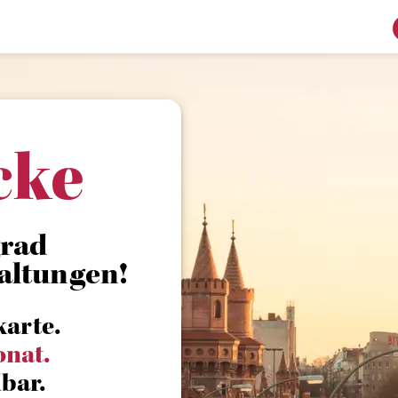
cke
grad
altungen!
karte.
onat.
bar.