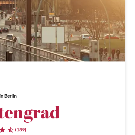
in Berlin
tengrad
(189)