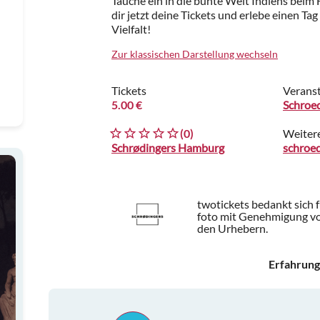
Tauche ein in die bunte Welt Indiens bei
dir jetzt deine Tickets und erlebe einen Ta
Vielfalt!
Zur klassischen Darstellung wechseln
Tickets
Veranst
5.00 €
Schroe
(0)
Weiter
Schrødingers Hamburg
schroed
twotickets bedankt sich 
foto mit Genehmigung vo
den Urhebern.
Erfahrung