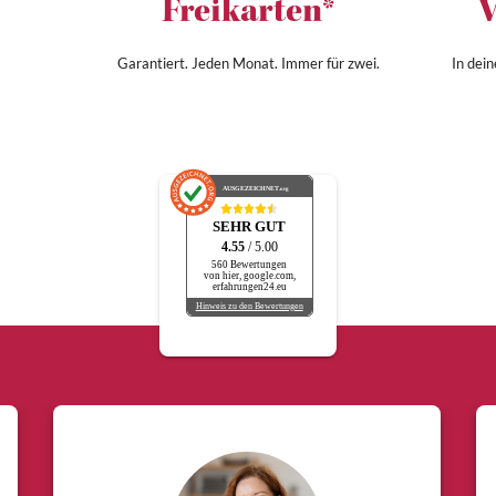
Freikarten*
V
Garantiert. Jeden Monat. Immer für zwei.
In dei
AUSGEZEICHNET
.org
SEHR GUT
4.55
/ 5.00
560 Bewertungen
von hier, google.com,
erfahrungen24.eu
Hinweis zu den Bewertungen