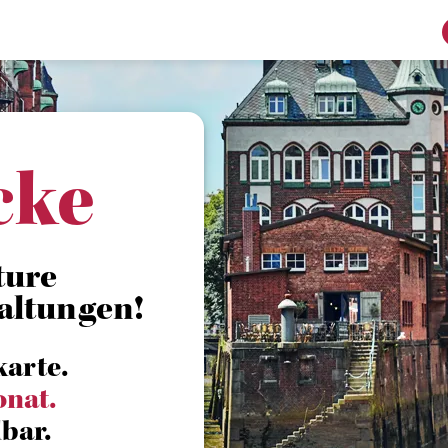
cke
ture
altungen!
karte.
onat.
bar.