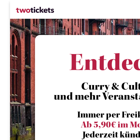
Entde
Curry & Cul
und mehr Veranst
Immer per Frei
Ab 5,90€ im M
Jederzeit künd