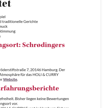
tet
piel
 traditionelle Gerichte
hmuck
 Stimmung
s
ngsort: Schrødingers
öderstiftstraße 7, 20146 Hamburg. Der
ge Atmosphäre für das HOLI & CURRY
er
Website
.
Erfahrungsberichte
efreiheit. Bisher liegen keine Bewertungen
ngsort vor.