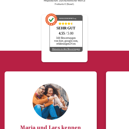
Mitgliedschaft. Durchschnittlicher Wert je
Freikarte € (Stand ).
AUSGEZEICHNET
.org
SEHR GUT
4.55
/ 5.00
560 Bewertungen
von hier, google.com,
erfahrungen24.eu
Hinweis zu den Bewertungen
Maria und Lars kennen