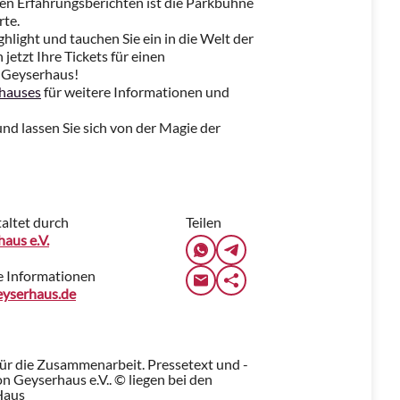
en Erfahrungsberichten ist die Parkbühne
rte.
hlight und tauchen Sie ein in die Welt der
jetzt Ihre Tickets für einen
 Geyserhaus!
hauses
für weitere Informationen und
und lassen Sie sich von der Magie der
altet durch
Teilen
aus e.V.
e Informationen
yserhaus.de
für die Zusammenarbeit. Pressetext und -
 Geyserhaus e.V.. © liegen bei den
Haus