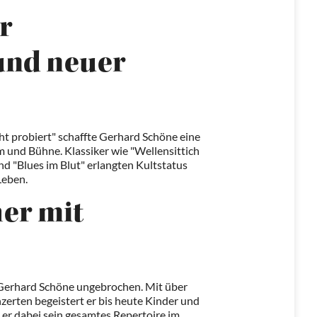
r
und neuer
t probiert" schaffte Gerhard Schöne eine
 und Bühne. Klassiker wie "Wellensittich
und "Blues im Blut" erlangten Kultstatus
Leben.
er mit
 Gerhard Schöne ungebrochen. Mit über
erten begeistert er bis heute Kinder und
 er dabei sein gesamtes Repertoire im