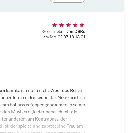
Geschrieben von
DBKu
am Mo. 02.07.18 13:01
am kannte ich noch nicht. Aber das Beste
ennenzulernen. Und wenn das Neue noch so
m Beam hat uns gefangengenommen in seiner
d den Musikern (leider habe ich mir die
nter anderem am Kontrabass, der
llist, der spielte und zupfte; eine Frau am
zeugerin: sie konnte Töne herzaubern aus