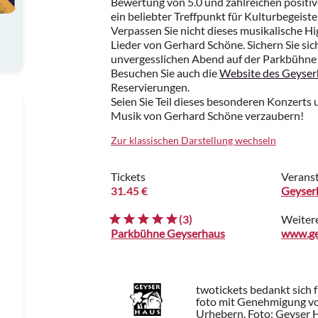
Bewertung von 5.0 und zahlreichen positiv
ein beliebter Treffpunkt für Kulturbegeiste
Verpassen Sie nicht dieses musikalische Hig
Lieder von Gerhard Schöne. Sichern Sie sich 
unvergesslichen Abend auf der Parkbühne
Besuchen Sie auch die
Website des Geyser
Reservierungen.
Seien Sie Teil dieses besonderen Konzerts 
Musik von Gerhard Schöne verzaubern!
Zur klassischen Darstellung wechseln
Tickets
Veranst
31.45 €
Geyserh
(3)
Weiter
Parkbühne Geyserhaus
www.ge
twotickets bedankt sich 
foto mit Genehmigung von
Urhebern.
Foto: Geyser 