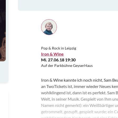
Pop & Rock in Leipzig
Iron & Wine
Mi. 27.06.18 19:30
Auf der Parkbühne GeyserHaus
Iron & Wine kannte ich noch nicht, Sam Be
an TwoTickets ist, immer wieder Neues k
wohlklingend ist, dann ist es perfekt. Sa
Welt, in seiner Musik. Gespielt von Ihm un
Namen nicht gemerkt): ein Weißbärtiger u
getrommelt, gezupft, gespielt wurde; ein Ce
wohlklingendem Keyboard; und eine Schlag