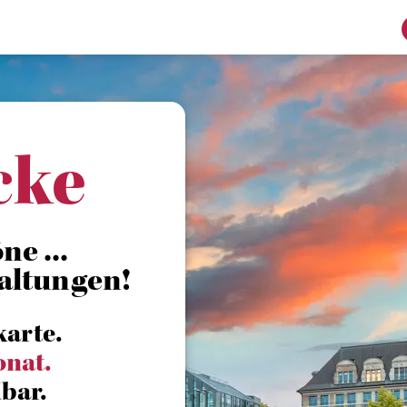
cke
e ...
altungen!
karte.
onat.
bar.