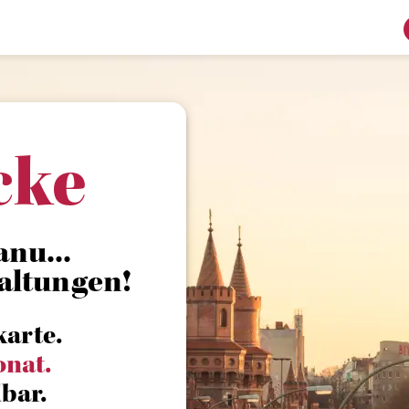
cke
nu...
altungen!
karte.
onat.
bar.