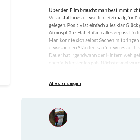
Über den Film braucht man bestimmt nichts
Veranstaltungsort war ich letztmalig für 
gelegen. Positiv ist einfach alles klar Glü
Atmosphäre. Hat einfach alles gepasst freie
Man konnte sich selbst Sachen mitbringen
etwas an den Ständen kaufen, wo es auch 
Dauer hat irgendwann der Hintern weh getan
ebenfalls kostenlos gab. Nächstesmal wür
gesagt ein sehr schöner Abend gewesen, je
Alles anzeigen