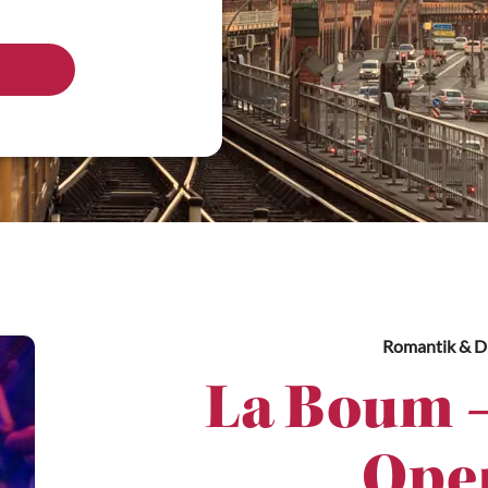
Romantik & 
La Boum – 
Open