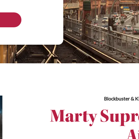
Blockbuster & Kl
Marty Supr
A