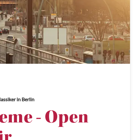
assiker
in Berlin
eme - Open
ir