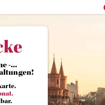
cke
 -...
altungen!
karte.
onat.
bar.