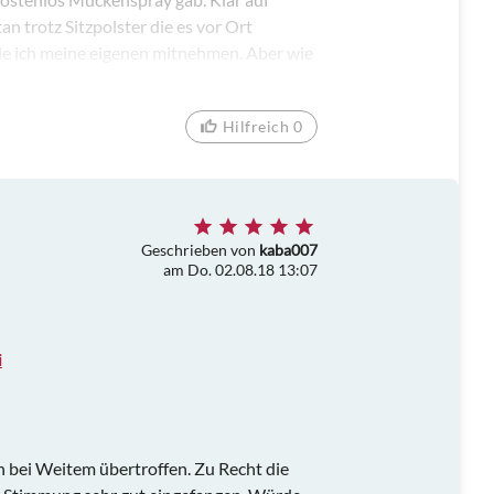
 trotz Sitzpolster die es vor Ort
de ich meine eigenen mitnehmen. Aber wie
derzeit gerne wieder
Hilfreich 0
Geschrieben von
kaba007
am Do. 02.08.18 13:07
i
bei Weitem übertroffen. Zu Recht die