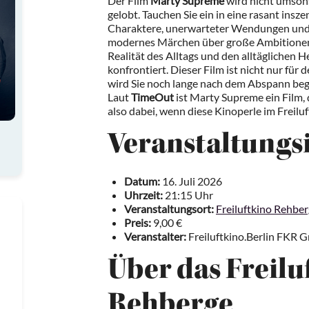
Der Film
Marty Supreme
wird nicht umson
gelobt. Tauchen Sie ein in eine rasant insz
Charaktere, unerwarteter Wendungen und 
modernes Märchen über große Ambitionen,
Realität des Alltags und den alltäglichen
konfrontiert. Dieser Film ist nicht nur für
wird Sie noch lange nach dem Abspann beg
Laut
TimeOut
ist Marty Supreme ein Film, d
also dabei, wenn diese Kinoperle im Freil
Veranstaltungs
Datum:
16. Juli 2026
Uhrzeit:
21:15 Uhr
Veranstaltungsort:
Freiluftkino Rehbe
Preis:
9,00 €
Veranstalter:
Freiluftkino.Berlin FKR
Über das Freilu
Rehberge