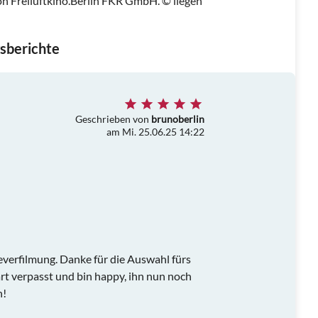
n Freiluftkino.Berlin FKR GmbH. © liegen
sberichte
Geschrieben von
brunoberlin
am Mi. 25.06.25 14:22
verfilmung. Danke für die Auswahl fürs
t verpasst und bin happy, ihn nun noch
n!