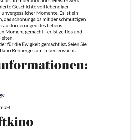
st als atemberaubendes Meisterwerk
enierte Geschichte voll lebendiger
unvergesslicher Momente. Es ist ein
 das schonungslos mit der schmutzigen
 Herausforderungen des Lebens
 den Moment gemacht - er ist zeitlos und
leiten.
er für die Ewigkeit gemacht ist. Seien Sie
uftkino Rehberge zum Leben erwacht.
informationen:
rge
 GmbH
ftkino