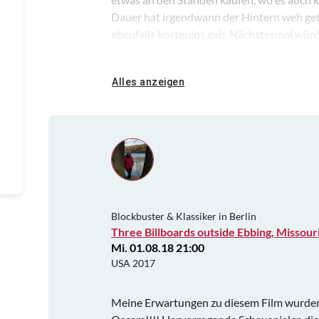
Dauer hat irgendwann der Hintern weh getan
ebenfalls kostenlos gab. Nächstesmal wür
gesagt ein sehr schöner Abend gewesen, je
Alles anzeigen
Blockbuster & Klassiker in Berlin
Three Billboards outside Ebbing, Missour
Mi. 01.08.18 21:00
USA 2017
Meine Erwartungen zu diesem Film wurden 