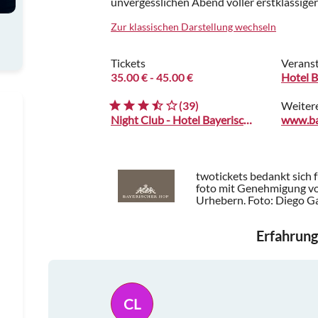
unvergesslichen Abend voller erstklassige
Zur klassischen Darstellung wechseln
Tickets
Veranst
35.00 €
- 45.00 €
Hotel B
(39)
Weiter
Night Club - Hotel Bayerischer Hof
www.ba
twotickets bedankt sich 
foto mit Genehmigung von
Urhebern.
Foto: Diego G
Erfahrung
CL