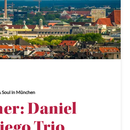
& Soul
in München
er: Daniel
iego Trio