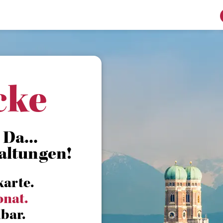
cke
Da...
altungen!
karte.
onat.
bar.