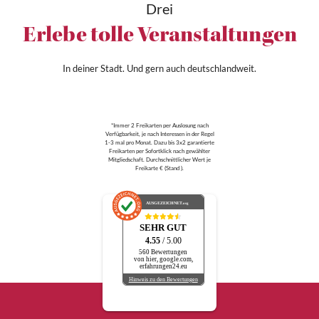
Drei
Erlebe tolle Veranstaltungen
In deiner Stadt. Und gern auch deutschlandweit.
*Immer 2 Freikarten per Auslosung nach
Verfügbarkeit, je nach Interessen in der Regel
1-3 mal pro Monat. Dazu bis 3x2 garantierte
Freikarten per Sofortklick nach gewählter
Mitgliedschaft. Durchschnittlicher Wert je
Freikarte € (Stand ).
AUSGEZEICHNET
.org
SEHR GUT
4.55
/ 5.00
560 Bewertungen
von hier, google.com,
erfahrungen24.eu
Hinweis zu den Bewertungen