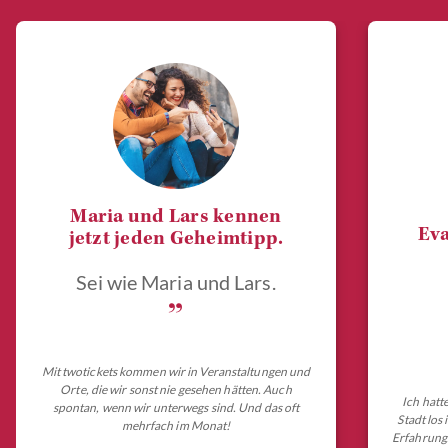
Maria und Lars kennen
Eva
jetzt jeden Geheimtipp.
Sei wie Maria und Lars.
„
Mit twotickets kommen wir in Veranstaltungen und
Orte, die wir sonst nie gesehen hätten. Auch
Ich hatt
spontan, wenn wir unterwegs sind. Und das oft
Stadt los
mehrfach im Monat!
Erfahrungs