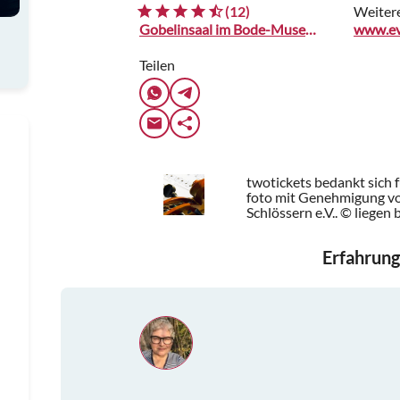
(12)
Weiter
Gobelinsaal im Bode-Museum
www.ev
Teilen
twotickets bedankt sich 
foto mit Genehmigung v
Schlössern e.V.. © liegen
Erfahrung