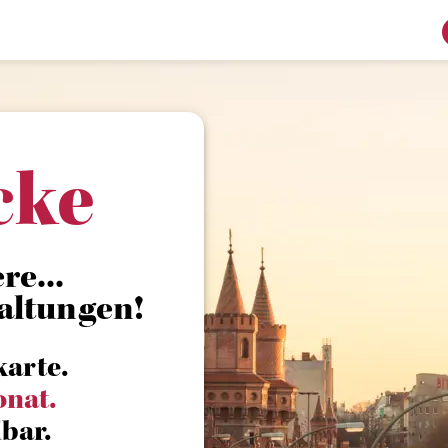
cke
re...
altungen!
karte.
onat.
bar.