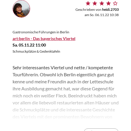
Geschrieben von
heidi.2703
am So. 06.11.22 10:38
Gastronomische Führungen in Berlin
art:berlin - Das bayerisches Viertel
Sa. 05.11.22 11:00
Schmuckplätze & Gedenktafeln
Sehr interessantes Viertel und nette / kompetente
Tourführerin. Obwohl ich Berlin eigentlich ganz gut
kenne und meine Freundin auch in der Letteschule
ihre Ausbildung gemacht hat, war diese Gegend für
mich noch ein weißer Fleck. Beeindruckt haben mich
vor allem die liebevoll restaurierten alten Häuser und
die Schmuckplätze und die interessante Geschichte
des Viertels mit den prominenten Bewohnern von
Einstein bis Wilder. Aber auch die Sozialbauten in
den vom Krieg gerissenen Baulücken sind