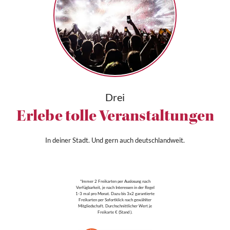
Drei
Erlebe tolle Veranstaltungen
In deiner Stadt. Und gern auch deutschlandweit.
*Immer 2 Freikarten per Auslosung nach
Verfügbarkeit, je nach Interessen in der Regel
1-3 mal pro Monat. Dazu bis 3x2 garantierte
Freikarten per Sofortklick nach gewählter
Mitgliedschaft. Durchschnittlicher Wert je
Freikarte € (Stand ).