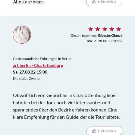
Alles anzeigen
Hilfreich 0
sehenswert, wenn auch nicht so prachtvoll. Schade,
dass nicht mehr alte Häuser überdauert haben. Aber
das Schicksal der Juden ist noch erschreckender und
nimmt der Führung etwas die Leichtigkeit. Die
Ausstellung an den Laternenmasten ist sehr
Geschrieben von
SilvesterGlueck
am So. 28.08.22 10:36
gelungen und lässt das traurige Kapitel der
Geschichte lebensnah und nachvollziehbar werden,
macht sehr betroffen...
Gastronomische Führungen in Berlin
art:berlin - Charlottenburg
Sa. 27.08.22 15:00
Die stolze Zweite
Obwohl ich von Geburt an in Charlottenburg lebe,
habe ich bei der Tour noch viel interssantes und
spannendes über den Bezirk erfahren können. Eine
klare Empfehlung für den Guide, der die Tour leitete.
Hilfreich 3